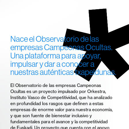
Campeonas
Ocultas.
Un
observatorio
Nace
el
Observatorio
de
las
de
empresas Campeonas
Ocultas.
Una
plataforma
para
apoyar,
investigación
impulsar y dar
a
conocer
a
centrado
nuestras auténticas txapeldunas.
en
El Observatorio de las empresas Campeonas
el
Ocultas es un proyecto impulsado por Orkestra,
Instituto Vasco de Competitividad, que ha analizado
análisis
en profundidad los rasgos que definen a estas
de
empresas de enorme valor para nuestra economía,
y que son fuente de bienestar inclusivo y
las
fundamentales para el avance y la competitividad
de Euskadi. Un proyecto que cuenta con el apoyo