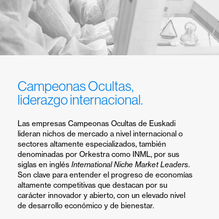
económico.
Campeonas Ocultas,
l
i
d
e
r
a
z
g
o
i
n
t
e
r
n
a
c
i
o
n
a
l
.
Las empresas Campeonas Ocultas de Euskadi
lideran nichos de mercado a nivel internacional o
sectores altamente especializados, también
denominadas por Orkestra como INML, por sus
siglas en inglés
International Niche Market Leaders
.
Son clave para entender el progreso de economías
altamente competitivas que destacan por su
carácter innovador y abierto, con un elevado nivel
de desarrollo económico y de bienestar.