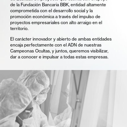
empresas
de la Fundación Bancaria BBK, entidad altamente
comprometida con el desarrollo social y la
Campeonas
promoción económica a través del impulso de
proyectos empresariales con alto arraigo en el
Ocultas
territorio.
y
El carácter innovador y abierto de ambas entidades
su
encaja perfectamente con el ADN de nuestras
Campeonas Ocultas, y juntos, queremos visibilizar,
papel
dar a conocer e impulsar a todas estas empresas.
en
la
competitividad
y
el
desarrollo