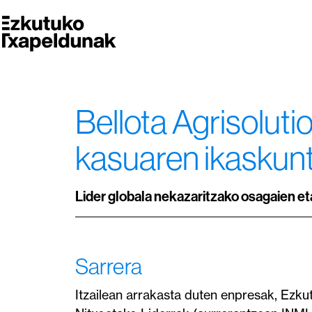
Bellota Agrisoluti
kasuaren ikaskun
Lider globala nekazaritzako osagaien et
Sarrera
Itzailean arrakasta duten enpresak, Ezk