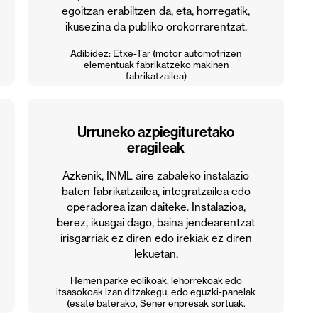
egoitzan erabiltzen da, eta, horregatik,
ikusezina da publiko orokorrarentzat.
Adibidez: Etxe-Tar (motor automotrizen
elementuak fabrikatzeko makinen
fabrikatzailea)
Urruneko azpiegituretako
eragileak
Azkenik, INML aire zabaleko instalazio
baten fabrikatzailea, integratzailea edo
operadorea izan daiteke. Instalazioa,
berez, ikusgai dago, baina jendearentzat
irisgarriak ez diren edo irekiak ez diren
lekuetan.
Hemen parke eolikoak, lehorrekoak edo
itsasokoak izan ditzakegu, edo eguzki-panelak
(esate baterako, Sener enpresak sortuak.