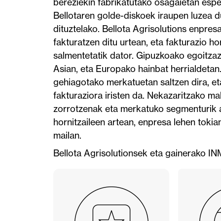
bereziekin fabrikatutako osagaietan espez
Bellotaren golde-diskoek iraupen luzea d
dituztelako. Bellota Agrisolutions enpres
fakturatzen ditu urtean, eta fakturazio 
salmentetatik dator. Gipuzkoako egoitzaz
Asian, eta Europako hainbat herrialdeta
gehiagotako merkatuetan saltzen dira, eta
fakturaziora iristen da. Nekazaritzako ma
zorrotzenak eta merkatuko segmenturik a
hornitzaileen artean, enpresa lehen tok
mailan.
Bellota Agrisolutionsek eta gainerako I