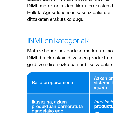
INML motak nola identifikatu erakusten 
Bellota Agrisolutionsen kasuaz baliatut
ditzaketen erakutsiko dugu.
INMLen kategoriak
Matrize honek nazioarteko merkatu-nitxoe
INML batek eskain ditzakeen produktu- e
gelditzen diren ezkutuan publiko zabalare