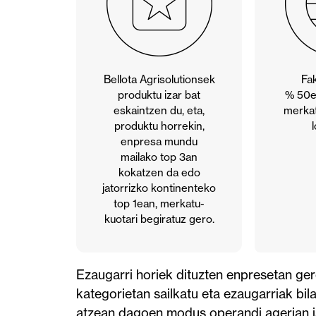
Bellota Agrisolutionsek
Fa
produktu izar bat
% 50e
eskaintzen du, eta,
merkat
produktu horrekin,
enpresa mundu
mailako top 3an
kokatzen da edo
jatorrizko kontinenteko
top 1ean, merkatu-
kuotari begiratuz gero.
Ezaugarri horiek dituzten enpresetan ge
kategorietan sailkatu eta ezaugarriak bi
atzean dagoen modus operandi agerian ja