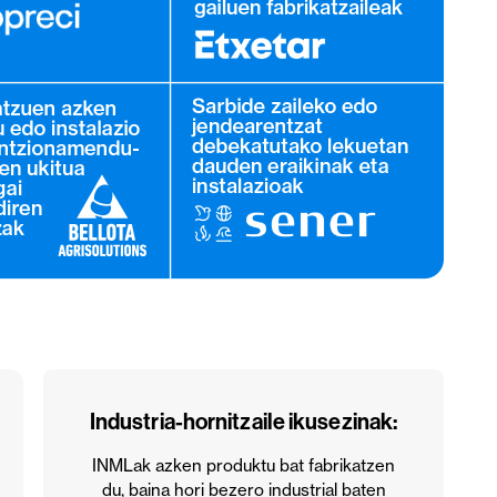
Industria-hornitzaile ikusezinak:
INMLak azken produktu bat fabrikatzen
du, baina hori bezero industrial baten