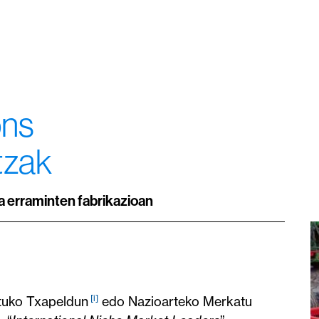
ons
tzak
a erraminten fabrikazioan
[i]
utuko Txapeldun
edo Nazioarteko Merkatu