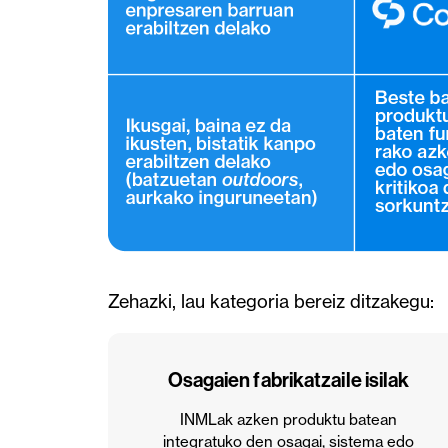
Zehazki, lau kategoria bereiz ditzakegu:
Osagaien fabrikatzaile isilak
INMLak azken produktu batean
integratuko den osagai, sistema edo