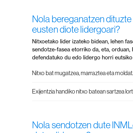
Nola bereganatzen dituzte 
eusten diote lidergoari?
Nitxoetako lider izateko bidean, lehen f
sendotze-fasea etorriko da, eta, orduan
defendatuko du edo lidergo horri eutsiko 
Nitxo bat mugatzea, marraztea eta molda
Exijentzia handiko nitxo batean sartzea lo
Nola sendotzen dute INML