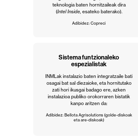
teknologia baten hornitzaileak dira
(
Intel Inside,
esateko baterako).
Adibidez: Copreci
Sistema funtzionaleko
espezialistak
INMLak instalazio baten integratzaile bati
osagai bat sal diezaioke, eta hornitutako
zati hori ikusgai badago ere, azken
instalazioa publiko orokorraren bistatik
kanpo aritzen da:
Adibidez: Bellota Agrisolutions (golde-diskoak
eta are-diskoak)