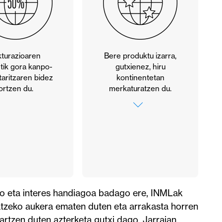
kturazioaren
Bere produktu izarra,
tik gora kanpo-
gutxienez, hiru
aritzaren bidez
kontinentetan
lortzen du.
merkaturatzen du.
Enpresa munduko top
3an badago, bere
produktu izarra
gutxienez hiru
kontinentetan
merkaturatu behar du.
Jatorrizko
kontinentean bakarrik
ro eta interes handiagoa badago ere, INMLak
aritzen bada,
latzeko aukera ematen duten eta arrakasta horren
ezinbestekoa izango
rtzen duten azterketa gutxi dago. Jarraian,
da esparru geografiko