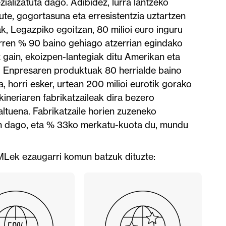
ializatuta dago. Adibidez, lurra lantzeko
ute, gogortasuna eta erresistentzia uztartzen
ak, Legazpiko egoitzan, 80 milioi euro inguru
horren % 90 baino gehiago atzerrian egindako
 gain, ekoizpen-lantegiak ditu Amerikan eta
n. Enpresaren produktuak 80 herrialde baino
, horri esker, urtean 200 milioi eurotik gorako
kineriaren fabrikatzaileak dira bezero
ltuena. Fabrikatzaile horien zuzeneko
ian dago, eta % 33ko merkatu-kuota du, mundu
NMLek ezaugarri komun batzuk dituzte: