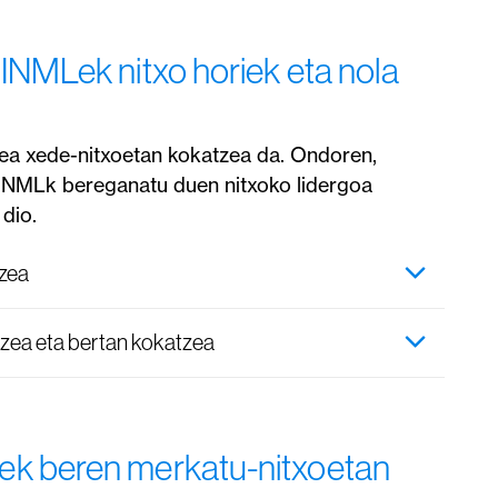
INMLek nitxo horiek eta nola
asea xede-nitxoetan kokatzea da. Ondoren,
, INMLk bereganatu duen nitxoko lidergoa
dio.
tzea
rtzea eta bertan kokatzea
ek beren merkatu-nitxoetan