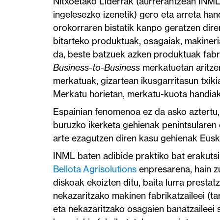
Nitxoetako Liderrak (aurrerantzean INML,
ingelesezko izenetik) gero eta arreta han
orokorraren bistatik kanpo geratzen dire
bitarteko produktuak, osagaiak, makineria
da, beste batzuek azken produktuak fabrik
Business-to-Business
merkatuetan aritzen
merkatuak, gizartean ikusgarritasun txik
Merkatu horietan, merkatu-kuota handiak 
Espainian fenomenoa ez da asko aztertu,
buruzko ikerketa gehienak penintsularen e
arte ezagutzen diren kasu gehienak Eusk
INML baten adibide praktiko bat erakutsi
Bellota Agrisolutions
enpresarena, hain z
diskoak ekoizten ditu, baita lurra presta
nekazaritzako makinen fabrikatzaileei (
eta nekazaritzako osagaien banatzaileei s