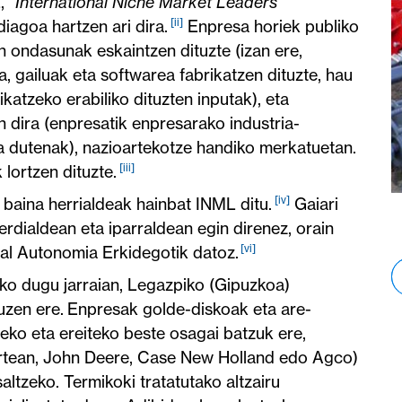
 “
International Niche Market Leaders
”
[ii]
diagoa hartzen ari dira.
Enpresa horiek publiko
n ondasunak eskaintzen dituzte (izan ere,
, gailuak eta softwarea fabrikatzen dituzte, hau
atzeko erabiliko dituzten inputak), eta
 dira (enpresatik enpresarako industria-
ia dutenak), nazioartekotze handiko merkatuetan.
[iii]
lortzen dituzte.
[iv]
 baina herrialdeak hainbat INML ditu.
Gaiari
rdialdean eta iparraldean egin direnez, orain
[vi]
al Autonomia Erkidegotik datoz.
ko dugu jarraian, Legazpiko (Gipuzkoa)
uzen ere. Enpresak golde-diskoak eta are-
tzeko eta ereiteko beste osagai batzuk ere,
tartean, John Deere, Case New Holland edo Agco)
altzeko. Termikoki tratatutako altzairu